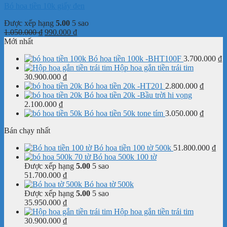
Bó hoa tiền 10k giấy đen
Được xếp hạng
5.00
5 sao
Giá
Giá
1.050.000
₫
990.000
₫
gốc
hiện
Mới nhất
là:
tại
Bó hoa tiền 100k -BHT100F
3.700.000
₫
1.050.000 ₫.
là:
Hộp hoa gắn tiền trái tim
990.000 ₫.
30.900.000
₫
Bó hoa tiền 20k -HT201
2.800.000
₫
Bó hoa tiền 20k -Bầu trời hi vọng
2.100.000
₫
Bó hoa tiền 50k tone tím
3.050.000
₫
Bán chạy nhất
Bó hoa tiền 100 tờ 500k
51.800.000
₫
Bó hoa 500k 100 tờ
Được xếp hạng
5.00
5 sao
51.700.000
₫
Bó hoa tờ 500k
Được xếp hạng
5.00
5 sao
35.950.000
₫
Hộp hoa gắn tiền trái tim
30.900.000
₫