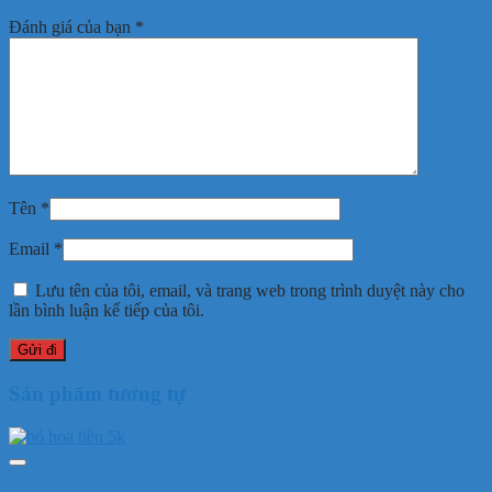
Đánh giá của bạn
*
Tên
*
Email
*
Lưu tên của tôi, email, và trang web trong trình duyệt này cho
lần bình luận kế tiếp của tôi.
Sản phẩm tương tự