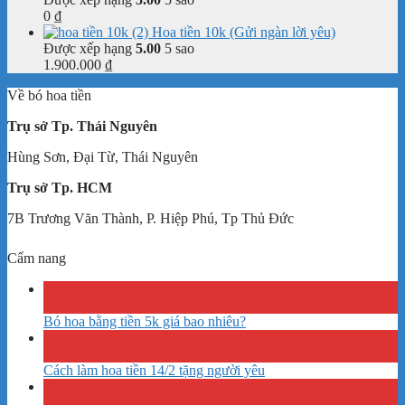
0
₫
Hoa tiền 10k (Gửi ngàn lời yêu)
Được xếp hạng
5.00
5 sao
1.900.000
₫
Về bó hoa tiền
Trụ sở Tp. Thái Nguyên
Hùng Sơn, Đại Từ, Thái Nguyên
Trụ sở Tp. HCM
7B Trương Văn Thành, P. Hiệp Phú, Tp Thủ Đức
Cẩm nang
29
Th9
Bó hoa bằng tiền 5k giá bao nhiêu?
28
Th9
Cách làm hoa tiền 14/2 tặng người yêu
27
Th9