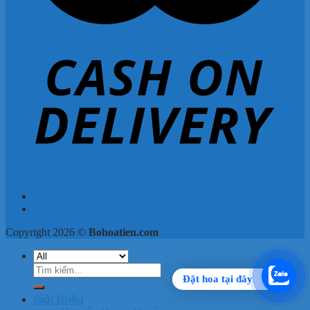
Đội ngũ bó hoa tiền -bohoatien.com
Blog
Copyright 2026 ©
Bohoatien.com
Tìm
Đặt hoa tại đây
kiếm:
Giới thiệu