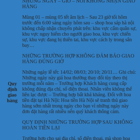
NHỮNG NGÀY – GIỜ – NƠI KHÔNG NHẬN GIAO
HÀNG
Mùng 01 – mùng 05 tết âm lịch – Sau 23 giờ tối hôm
trước đến 6:00 sáng ngày hôm sau – shop hoa sáp hà nội
không chấp nhận chuyển phát trên: khu vực cấm quân sự,
khu vực nguy hiểm cho người giao hoa, khu vực chiến
sự, khu vực đang bị thiên tai, khu vực cách ly trong sân
bay…
NHỮNG TRƯỜNG HỢP KHÔNG ĐẢM BẢO GIAO
HÀNG ĐÚNG GIỜ
Những ngày lễ tết: 14/02; 08/03; 20/10; 20/11… Ghi chú:
Những ngày này giá hoa thường thay đổi tùy theo thị
trường mỗi năm – Trường hợp Khách hàng cung cấp
Quy
không đúng địa chỉ, số điện thoai. Nhân viên không thể
định
liên lạc được – Trường hợp bất khả kháng. Đối với hoa
giao
tiền đặt tại Hà Nội: Hoa tiền Hà Nội sẽ tranh thủ giao
hàng
hàng sớm nhất trong ngày cho bạn vì những ngày này
đơn đặt hàng rất nhiều nên quý khách thông cảm.
QUY ĐỊNH NHỮNG TRƯỜNG HỢP SAU KHÔNG
HOÀN TIỀN LẠI
Trường hợp cho sai địa chỉ, số điện thoại, mà shop hoa