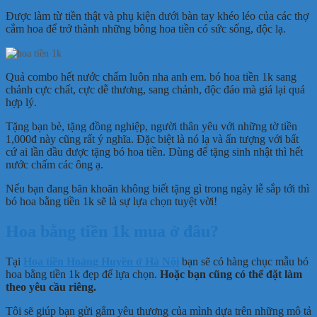
Được làm từ tiền thật và phụ kiện dưới bàn tay khéo léo của các thợ
cắm hoa để trở thành những bông hoa tiền có sức sống, độc lạ.
Quả combo hết nước chấm luôn nha anh em. bó hoa tiền 1k sang
chảnh cực chất, cực dễ thương, sang chảnh, độc đáo mà giá lại quá
hợp lý.
Tặng bạn bè, tặng đồng nghiệp, người thân yêu với những tờ tiền
1,000đ này cũng rất ý nghĩa. Đặc biệt là nó lạ và ấn tượng với bất
cứ ai lần đầu được tặng bó hoa tiền. Dùng để tặng sinh nhật thì hết
nước chấm các ông ạ.
Nếu bạn đang băn khoăn không biết tặng gì trong ngày lễ sắp tới thì
bó hoa bằng tiền 1k sẽ là sự lựa chọn tuyệt vời!
Hoa bằng tiền 1k mua ở đâu?
Tại
Hoa tiền Hoàng Huyền ở Hà Nội
bạn sẽ có hàng chục mẫu bó
hoa bằng tiền 1k đẹp để lựa chọn.
Hoặc bạn cũng có thể đặt làm
theo yêu cầu riêng.
Tôi sẽ giúp bạn gửi gắm yêu thương của mình dựa trên những mô tả