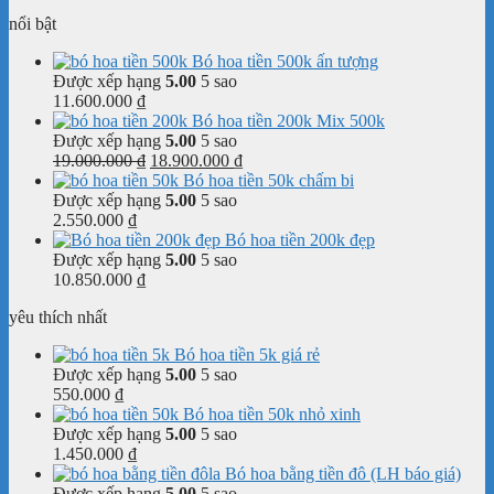
nổi bật
Bó hoa tiền 500k ấn tượng
Được xếp hạng
5.00
5 sao
11.600.000
₫
Bó hoa tiền 200k Mix 500k
Được xếp hạng
5.00
5 sao
Giá
Giá
19.000.000
₫
18.900.000
₫
gốc
hiện
Bó hoa tiền 50k chấm bi
là:
tại
Được xếp hạng
5.00
5 sao
19.000.000 ₫.
là:
2.550.000
₫
18.900.000 ₫.
Bó hoa tiền 200k đẹp
Được xếp hạng
5.00
5 sao
10.850.000
₫
yêu thích nhất
Bó hoa tiền 5k giá rẻ
Được xếp hạng
5.00
5 sao
550.000
₫
Bó hoa tiền 50k nhỏ xinh
Được xếp hạng
5.00
5 sao
1.450.000
₫
Bó hoa bằng tiền đô (LH báo giá)
Được xếp hạng
5.00
5 sao