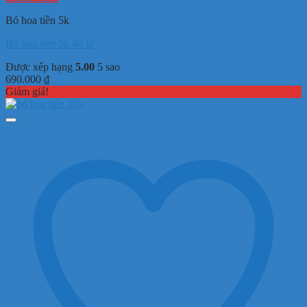
Bó hoa tiền 5k
Bó hoa tiền 5k 40 tờ
Được xếp hạng
5.00
5 sao
690.000
₫
Giảm giá!