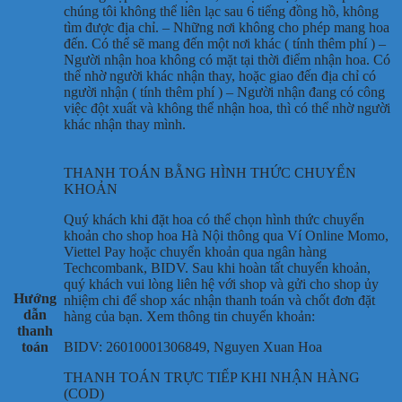
chúng tôi không thể liên lạc sau 6 tiếng đồng hồ, không
tìm được địa chỉ. – Những nơi không cho phép mang hoa
đến. Có thể sẽ mang đến một nơi khác ( tính thêm phí ) –
Người nhận hoa không có mặt tại thời điểm nhận hoa. Có
thể nhờ người khác nhận thay, hoặc giao đến địa chỉ có
người nhận ( tính thêm phí ) – Người nhận đang có công
việc đột xuất và không thể nhận hoa, thì có thể nhờ người
khác nhận thay mình.
THANH TOÁN BẰNG HÌNH THỨC CHUYỂN
KHOẢN
Quý khách khi đặt hoa có thể chọn hình thức chuyển
khoản cho shop hoa Hà Nội thông qua Ví Online Momo,
Viettel Pay hoặc chuyển khoản qua ngân hàng
Techcombank, BIDV. Sau khi hoàn tất chuyển khoản,
quý khách vui lòng liên hệ với shop và gửi cho shop ủy
Hướng
nhiệm chi để shop xác nhận thanh toán và chốt đơn đặt
dẫn
hàng của bạn. Xem thông tin chuyển khoản:
thanh
toán
BIDV: 26010001306849, Nguyen Xuan Hoa
THANH TOÁN TRỰC TIẾP KHI NHẬN HÀNG
(COD)