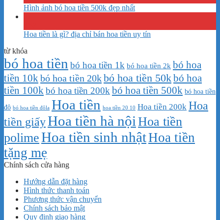
Hình ảnh bó hoa tiền 500k đẹp nhất
07
Th8
Hoa tiền là gì? địa chỉ bán hoa tiền uy tín
từ khóa
bó hoa tiền
bó hoa
bó hoa tiền 1k
bó hoa tiền 2k
bó hoa tiền 50k
tiền 10k
bó hoa
bó hoa tiền 20k
tiền 100k
bó hoa tiền 500k
bó hoa tiền 200k
bó hoa tiền
Hoa tiền
Hoa
Hoa tiền 200k
đô
bó hoa tiền đôla
hoa tiền 20 10
Hoa tiền hà nội
Hoa tiền
tiền giấy
Hoa tiền sinh nhật
Hoa tiền
polime
tặng mẹ
Chính sách cửa hàng
Hướng dẫn đặt hàng
Hình thức thanh toán
Phương thức vận chuyển
Chính sách bảo mật
Quy định giao hàng