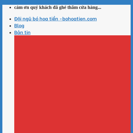
Skip
cảm ơn quý khách đã ghé thăm cửa hàng...
to
Đội ngũ bó hoa tiền -bohoatien.com
content
Blog
Bản tin