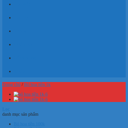
Hoa sáp
Hoa lụa
Socola
Nước hoa
Cẩm nang
Khác
Trang chủ
/
Bó hoa tiền 1k
Lọc
danh mục sản phẩm
Bó hoa tiền 100k