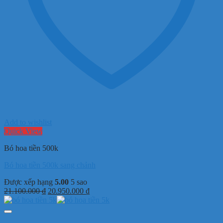
Add to wishlist
Quick View
Bó hoa tiền 500k
Bó hoa tiền 500k sang chảnh
Được xếp hạng
5.00
5 sao
Giá
Giá
21.100.000
₫
20.950.000
₫
gốc
hiện
là:
tại
21.100.000 ₫.
là: