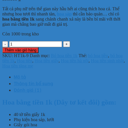
Tất cả phụ nữ trên thế gian này hầu hết ai cũng thích hoa cả. Thế
nhưng hoa tươi thì nhanh tàn,
hoa sáp
thì cần bảo quản… chỉ có
hoa bằng tiền 1k
sang chảnh chanh xả này là bền bỉ mãi với thời
gian mà chẳng bao giờ mất đi giá trị.
Còn 1000 trong kho
Hoa
bằng
Thêm vào giỏ hàng
tiền
SKU:
HT1k-9
Danh mục:
Bó hoa tiền 1k
Thẻ:
bó hoa tiền
,
bó hoa
1k
tiền 1k
,
Hoa tiền
,
Hoa tiền giấy
,
Hoa tiền hà nội
,
Hoa tiền sinh nhật
,
(Dây
Hoa tiền tặng mẹ
tơ
kết
Mô tả
đôi)
Thông tin bổ sung
số
Đánh giá (1)
lượng
Hoa bằng tiền 1k (Dây tơ kết đôi) gồm:
40 tờ tiền giấy 1k
Phụ kiện hoa sáp, lưới
Giấy gói hoa