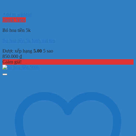
Add to wishlist
Quick View
Bó hoa tiền 5k
Bó hoa tiền 5k hình trái tim
Được xếp hạng
5.00
5 sao
850.000
₫
Giảm giá!