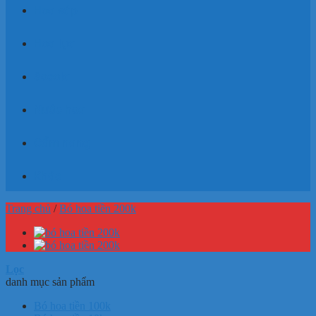
Hoa sáp
Hoa lụa
Socola
Nước hoa
Cẩm nang
Khác
Trang chủ
/
Bó hoa tiền 200k
Lọc
danh mục sản phẩm
Bó hoa tiền 100k