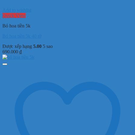
Add to wishlist
Quick View
Bó hoa tiền 5k
Bó hoa tiền 5k 40 tờ
Được xếp hạng
5.00
5 sao
690.000
₫