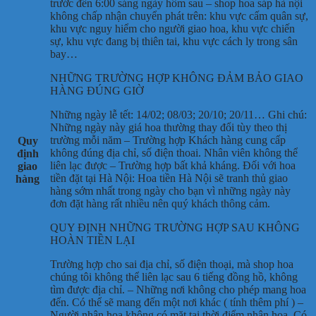
trước đến 6:00 sáng ngày hôm sau – shop hoa sáp hà nội
không chấp nhận chuyển phát trên: khu vực cấm quân sự,
khu vực nguy hiểm cho người giao hoa, khu vực chiến
sự, khu vực đang bị thiên tai, khu vực cách ly trong sân
bay…
NHỮNG TRƯỜNG HỢP KHÔNG ĐẢM BẢO GIAO
HÀNG ĐÚNG GIỜ
Những ngày lễ tết: 14/02; 08/03; 20/10; 20/11… Ghi chú:
Những ngày này giá hoa thường thay đổi tùy theo thị
trường mỗi năm – Trường hợp Khách hàng cung cấp
Quy
không đúng địa chỉ, số điện thoai. Nhân viên không thể
định
liên lạc được – Trường hợp bất khả kháng. Đối với hoa
giao
tiền đặt tại Hà Nội: Hoa tiền Hà Nội sẽ tranh thủ giao
hàng
hàng sớm nhất trong ngày cho bạn vì những ngày này
đơn đặt hàng rất nhiều nên quý khách thông cảm.
QUY ĐỊNH NHỮNG TRƯỜNG HỢP SAU KHÔNG
HOÀN TIỀN LẠI
Trường hợp cho sai địa chỉ, số điện thoại, mà shop hoa
chúng tôi không thể liên lạc sau 6 tiếng đồng hồ, không
tìm được địa chỉ. – Những nơi không cho phép mang hoa
đến. Có thể sẽ mang đến một nơi khác ( tính thêm phí ) –
Người nhận hoa không có mặt tại thời điểm nhận hoa. Có