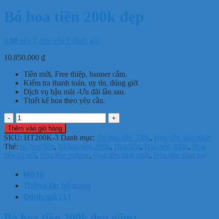
Bó hoa tiền 200k đẹp
5.00
trên 5 dựa trên
1
đánh giá
10.850.000
₫
Tiền mới, Free thiệp, banner cắm.
Kiểm tra thanh toán, uy tín, đúng giờ.
Dịch vụ hậu mãi -Ưu đãi lần sau.
Thiết kế hoa theo yêu cầu.
Bó
hoa
Thêm vào giỏ hàng
tiền
SKU:
HT200K-3
Danh mục:
Bó hoa tiền 200k
,
Hoa tiền sinh nhật
200k
Thẻ:
bó hoa tiền
,
bó hoa tiền 200k
,
Hoa tiền
,
Hoa tiền 200k
,
Hoa
đẹp
tiền hà nội
,
Hoa tiền polime
,
Hoa tiền sinh nhật
,
Hoa tiền tặng mẹ
số
lượng
Mô tả
Thông tin bổ sung
Đánh giá (1)
Bó hoa tiền 200k đẹp gồm: