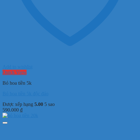
Add to wishlist
Quick View
Bó hoa tiền 5k
Bó hoa tiền 5k độc đáo
Được xếp hạng
5.00
5 sao
590.000
₫