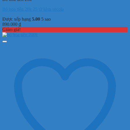
Bó hoa tiền 20k 25 tờ kèm socola
Được xếp hạng
5.00
5 sao
890.000
₫
Giảm giá!