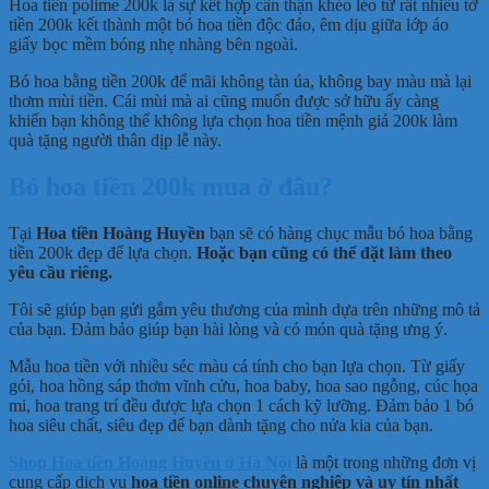
Hoa tiền polime 200k là sự kết hợp cẩn thận khéo léo từ rất nhiều tờ
tiền 200k kết thành một bó hoa tiền độc đáo, êm dịu giữa lớp áo
giấy bọc mềm bóng nhẹ nhàng bên ngoài.
Bó hoa bằng tiền 200k để mãi không tàn úa, không bay màu mà lại
thơm mùi tiền. Cái mùi mà ai cũng muốn được sở hữu ấy càng
khiến bạn không thể không lựa chọn hoa tiền mệnh giá 200k làm
quà tặng người thân dịp lễ này.
Bó hoa tiền 200k mua ở đâu?
Tại
Hoa tiền Hoàng Huyền
bạn sẽ có hàng chục mẫu bó hoa bằng
tiền 200k đẹp để lựa chọn.
Hoặc bạn cũng có thể đặt làm theo
yêu cầu riêng.
Tôi sẽ giúp bạn gửi gắm yêu thương của mình dựa trên những mô tả
của bạn. Đảm bảo giúp bạn hài lòng và có món quà tặng ưng ý.
Mẫu hoa tiền với nhiều séc màu cá tính cho bạn lựa chọn. Từ giấy
gói, hoa hồng sáp thơm vĩnh cửu, hoa baby, hoa sao ngỗng, cúc họa
mi, hoa trang trí đều được lựa chọn 1 cách kỹ lưỡng. Đảm bảo 1 bó
hoa siêu chất, siêu đẹp để bạn dành tặng cho nửa kia của bạn.
Shop Hoa tiền Hoàng Huyền ở Hà Nội
là một trong những đơn vị
cung cấp dịch vụ
hoa tiền online chuyên nghiệp và uy tín nhất