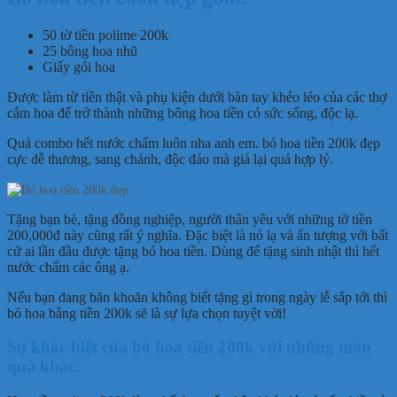
50 tờ tiền polime 200k
25 bông hoa nhũ
Giấy gói hoa
Được làm từ tiền thật và phụ kiện dưới bàn tay khéo léo của các thợ
cắm hoa để trở thành những bông hoa tiền có sức sống, độc lạ.
Quả combo hết nước chấm luôn nha anh em. bó hoa tiền 200k đẹp
cực dễ thương, sang chảnh, độc đáo mà giá lại quá hợp lý.
Tặng bạn bè, tặng đồng nghiệp, người thân yêu với những tờ tiền
200,000đ này cũng rất ý nghĩa. Đặc biệt là nó lạ và ấn tượng với bất
cứ ai lần đầu được tặng bó hoa tiền. Dùng để tặng sinh nhật thì hết
nước chấm các ông ạ.
Nếu bạn đang băn khoăn không biết tặng gì trong ngày lễ sắp tới thì
bó hoa bằng tiền 200k sẽ là sự lựa chọn tuyệt vời!
Sự khác biệt của bó hoa tiền 200k với những món
quà khác.