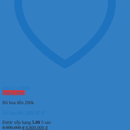
Add to wishlist
Quick View
Bó hoa tiền 200k
Bó hoa tiền 200k 40 tờ
Được xếp hạng
5.00
5 sao
Giá
Giá
8.900.000
₫
8.800.000
₫