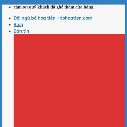
Skip
cảm ơn quý khách đã ghé thăm cửa hàng...
to
Đội ngũ bó hoa tiền -bohoatien.com
content
Blog
Bản tin