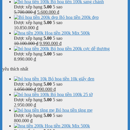
Bó hoa tiền 100k sang chảnh
Được xếp hạng
5.00
5 sao
Giá
Giá
5.700.000
₫
5.600.000
₫
gốc
hiện
Bó hoa tiền 200k đẹp
là:
tại
Được xếp hạng
5.00
5 sao
5.700.000 ₫.
là:
10.850.000
₫
5.600.000 ₫.
Hoa tiền 200k Mix 500k
Được xếp hạng
5.00
5 sao
Giá
Giá
10.100.000
₫
9.990.000
₫
gốc
hiện
Bó hoa tiền 200k cực dễ thương
là:
tại
Được xếp hạng
5.00
5 sao
10.100.000 ₫.
là:
8.990.000
₫
9.990.000 ₫.
yêu thích nhất
Bó hoa tiền 10k giấy đen
Được xếp hạng
5.00
5 sao
Giá
Giá
1.050.000
₫
990.000
₫
gốc
hiện
Bó hoa tiền 100k 25 tờ
là:
tại
Được xếp hạng
5.00
5 sao
1.050.000 ₫.
là:
2.950.000
₫
990.000 ₫.
Bó hoa tiền tặng mẹ
Được xếp hạng
5.00
5 sao
800.000
₫
Hoa tiền 200k Mix 500k