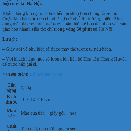
hiện nay tại Hà Nội
.
Khách hàng khi đặt mua hoa tiền tại shop hoa chúng tôi sẽ luôn
được đảm bảo các tiêu chí như: giá rẻ nhất thị trường, thiết kế hoa
đúng mẫu đã chọn trên website, nhận thiết kế hoa tiền theo yêu cầu,
giao hoa nhanh siêu tốc chỉ
trong vòng 60 phút
tại Hà Nội.
Lưu ý :
– Giấy gói và phụ kiện sẽ được thay thế tương tự nếu hết ạ.
– Với khách hàng mua số lượng lớn liên hệ Hoa tiền Hoàng Huyền
để được báo giá sỉ.
>>Xem thêm:
Bó hoa tiền 500k
Cân
0,5 kg
nặng
Kích
10 × 10 × 10 cm
thước
Màu
Màu của tiền + giấy gói + hoa
sắc
Chất
Tiền thật, tiền mới nguyên seri