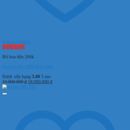
Add to wishlist
Quick View
Bó hoa tiền 200k
Bó hoa tiền 200k Mix 500k
Được xếp hạng
5.00
5 sao
Giá
Giá
19.000.000
₫
18.900.000
₫
gốc
hiện
là:
tại
19.000.000 ₫.
là:
18.900.000 ₫.