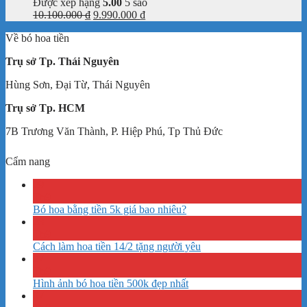
Được xếp hạng
5.00
5 sao
Giá
Giá
10.100.000
₫
9.990.000
₫
gốc
hiện
Về bó hoa tiền
là:
tại
10.100.000 ₫.
là:
Trụ sở Tp. Thái Nguyên
9.990.000 ₫.
Hùng Sơn, Đại Từ, Thái Nguyên
Trụ sở Tp. HCM
7B Trương Văn Thành, P. Hiệp Phú, Tp Thủ Đức
Cẩm nang
29
Th9
Bó hoa bằng tiền 5k giá bao nhiêu?
28
Th9
Cách làm hoa tiền 14/2 tặng người yêu
27
Th9
Hình ảnh bó hoa tiền 500k đẹp nhất
07