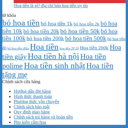
Th8
Hoa tiền là gì? địa chỉ bán hoa tiền uy tín
từ khóa
bó hoa tiền
bó hoa
bó hoa tiền 1k
bó hoa tiền 2k
bó hoa tiền 50k
tiền 10k
bó hoa
bó hoa tiền 20k
tiền 100k
bó hoa tiền 500k
bó hoa tiền 200k
bó hoa tiền
Hoa tiền
Hoa
Hoa tiền 200k
đô
bó hoa tiền đôla
hoa tiền 20 10
Hoa tiền hà nội
Hoa tiền
tiền giấy
Hoa tiền sinh nhật
Hoa tiền
polime
tặng mẹ
Chính sách cửa hàng
Hướng dẫn đặt hàng
Hình thức thanh toán
Phương thức vận chuyển
Chính sách bảo mật
Quy định giao hàng
Chính sách trả hàng và hoàn tiền
Phụ kiện cắm hoa